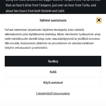
than an hour’s drive from Tampere, just over an hour from Turku, and
about two hours from both Helsinki and Lahti.
MAP OF THE VILLAGE
Hallinnoi suostumusta
Parhaan kokemuksen tarjoamiseksi käytämme teknologioita, kuten evästeitä,
GDPR & evästeet
Facebook
Instagram
LinkedIn
tallentaaksemme ja/tai käyttääksemme laitetietoja. Näiden tekniikoiden hyväksyminen antaa
meille mahdollisuuden käsitellä tietoja, kuten selauskäyttäytymistä tai yksilöllisiä tunnuksia
tällä sivustolla. Suostumuksen jättäminen tai peruuttaminen voi vaikuttaa haitallisesti
tiettyihin ominaisuuksiin ja toimintoihin.
Hyväksy
Kiellä
Näytä asetukset
Evästekäytäntö
Tietosuojaseloste