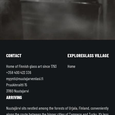
CONTACT
EXPLORE
GLASS VILLAGE
Home of Finnish glass art since 1793
Home
+358 400 422 336
myynti@nuutajarvenlasi.fi
Pruukinraitti 15
31160 Nuutajarvi
ARRIVING
Nuutajärvi sits nestled among the forests of Urjala, Finland, conveniently
along the route between the bigger cities of Tampere and Turku. It’s less