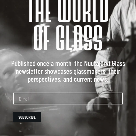
THE WORLD
OF GLASS
Published once a month, the Nuutajärvi Glass
newsletter showcases glassmakers, their
perspectives, and current news.